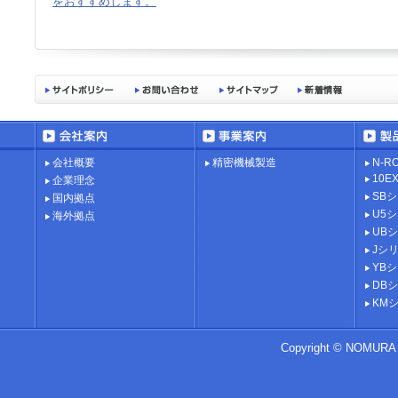
をおすすめします。
会社概要
精密機械製造
N-R
10
企業理念
SB
国内拠点
U5
海外拠点
UB
Jシ
YB
DB
KM
Copyright ©
NOMURA D