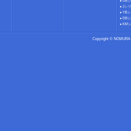
UB
Jシ
YB
DB
KM
Copyright ©
NOMURA D