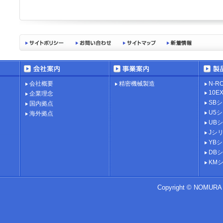
会社概要
精密機械製造
N-R
10
企業理念
SB
国内拠点
U5
海外拠点
UB
Jシ
YB
DB
KM
Copyright ©
NOMURA D