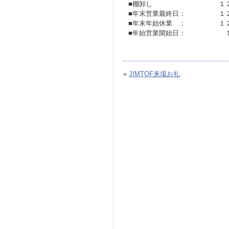
■棚卸し １２月２
■年末営業最終日： １２
■年末年始休業 ： １２月
■年始営業開始日： １月
«
JIMTOF来場お礼